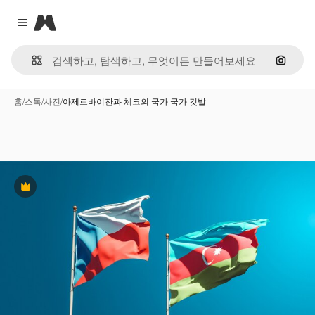
Magnific
Close menu
이미지
홈
/
스톡
/
사진
/
아제르바이잔과 체코의 국가 국가 깃발
프리미엄