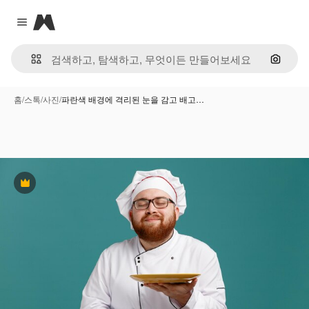
Magnific
Close menu
이미지
홈
/
스톡
/
사진
/
파란색 배경에 격리된 눈을 감고 배고…
프리미엄