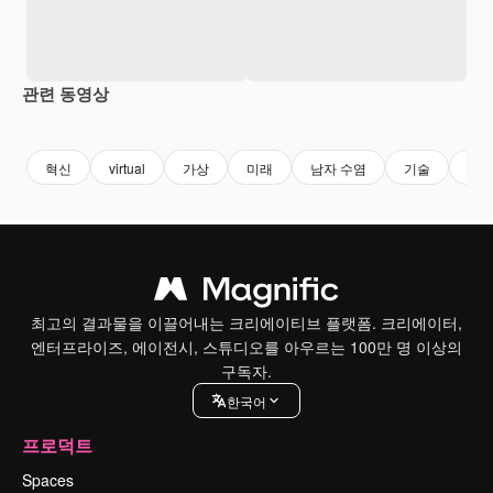
관련 동영상
Premium
Premium
AI로 생성
Premium
Premium
혁신
virtual
가상
미래
남자 수염
기술
사
최고의 결과물을 이끌어내는 크리에이티브 플랫폼. 크리에이터,
엔터프라이즈, 에이전시, 스튜디오를 아우르는 100만 명 이상의
구독자.
한국어
프로덕트
Spaces