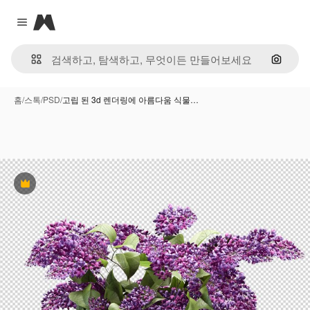
Magnific
Close menu
이미지
홈
/
스톡
/
PSD
/
고립 된 3d 렌더링에 아름다움 식물…
프리미엄