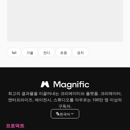
fall
가을
잔디
초원
경치
최고의 결과물을 이끌어내는 크리에이티브 플랫폼. 크리에이터,
엔터프라이즈, 에이전시, 스튜디오를 아우르는 100만 명 이상의
구독자.
한국어
프로덕트