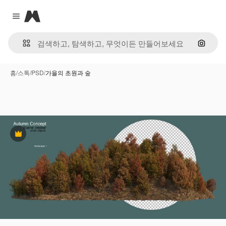
Magnific
Close menu
이미지
홈
/
스톡
/
PSD
/
가을의 초원과 숲
프리미엄