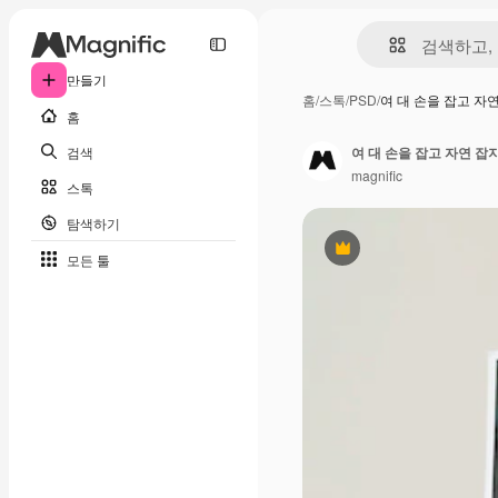
만들기
홈
/
스톡
/
PSD
/
여 대 손을 잡고 자
홈
검색
여 대 손을 잡고 자연 잡
magnific
스톡
탐색하기
프리미엄
모든 툴