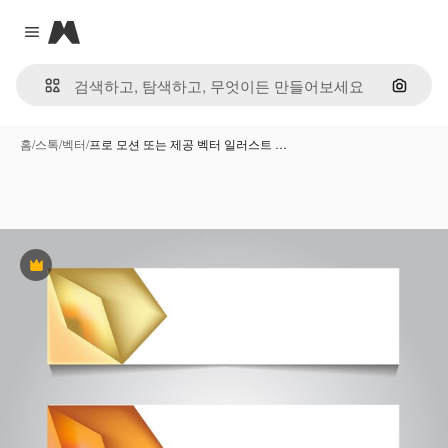
Magnific
Close menu
이미지
홈
/
스톡
/
벡터
/
프로 모션 또는 제공 벡터 일러스트 …
프리미엄