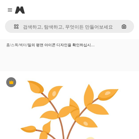
Magnific
Close menu
이미지
홈
/
스톡
/
벡터
/
밀의 평면 아이콘 디자인을 확인하십시…
프리미엄