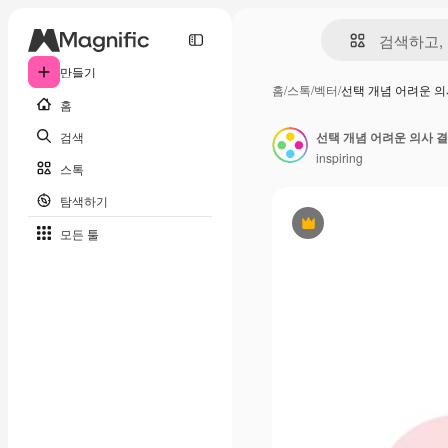
만들기
홈
/
스톡
/
벡터
/
선택 개념 어려운 의
홈
검색
선택 개념 어려운 의사 결
inspiring
스톡
탐색하기
프리미엄
모든 툴