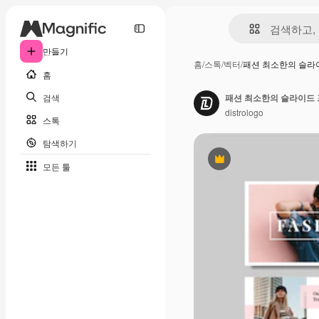
만들기
홈
/
스톡
/
벡터
/
패션 최소한의 슬라
홈
검색
패션 최소한의 슬라이드 
distrologo
스톡
탐색하기
프리미엄
모든 툴