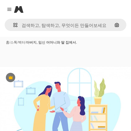
Magnific
Close menu
이미지
홈
/
스톡
/
벡터
/
아버지, 임신 어머니와 딸 집에서.
프리미엄