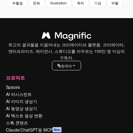
부활절
문화
illustration
축하
기념
부활
삽
최고의 결과물을 이끌어내는 크리에이티브 플랫폼. 크리에이터,
엔터프라이즈, 에이전시, 스튜디오를 아우르는 100만 명 이상의
구독자.
한국어
프로덕트
Spaces
AI 어시스턴트
AI 이미지 생성기
AI 동영상 생성기
AI 텍스트 음성 변환
스톡 콘텐츠
Claude/ChatGPT용 MCP
New