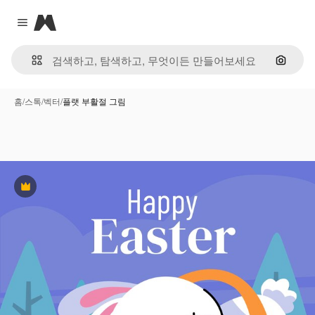
Magnific
Close menu
이미지
홈
/
스톡
/
벡터
/
플랫 부활절 그림
프리미엄