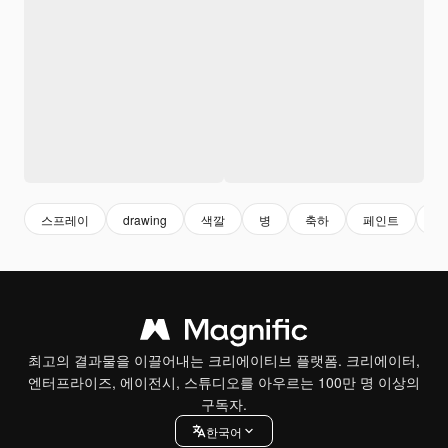
스프레이
drawing
색깔
병
축하
페인트
파
최고의 결과물을 이끌어내는 크리에이티브 플랫폼. 크리에이터,
엔터프라이즈, 에이전시, 스튜디오를 아우르는 100만 명 이상의
구독자.
한국어