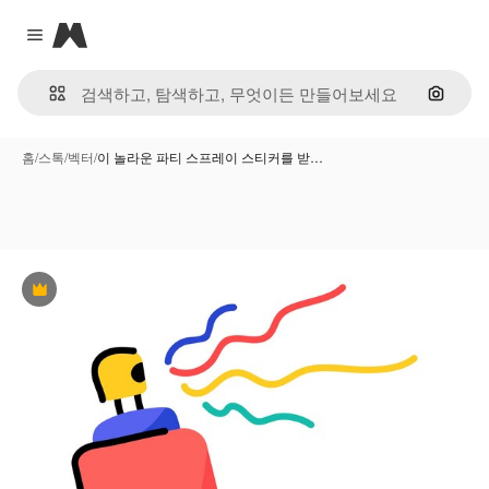
Magnific
Close menu
이미지
홈
/
스톡
/
벡터
/
이 놀라운 파티 스프레이 스티커를 받…
프리미엄