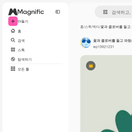
만들기
홈
/
스톡
/
벡터
/
꽃과 클로버를 들고
홈
검색
꽃과 클로버를 들고 파랑
wp19921231
스톡
탐색하기
프리미엄
모든 툴