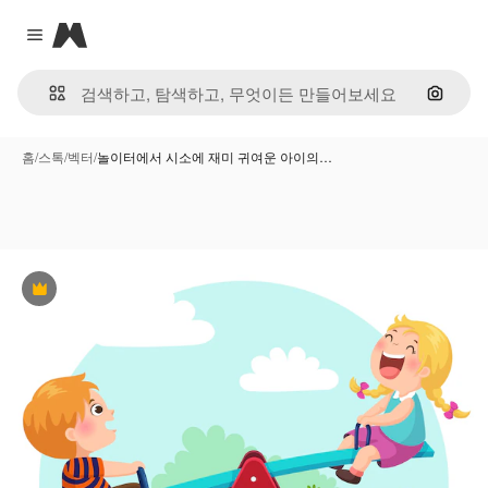
Magnific
Close menu
이미지
홈
/
스톡
/
벡터
/
놀이터에서 시소에 재미 귀여운 아이의…
프리미엄