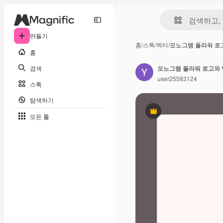
만들기
홈
/
스톡
/
벡터
/
모노그램 플라워 로
홈
검색
모노그램 플라워 로고와 
user25583124
스톡
탐색하기
프리미엄
모든 툴