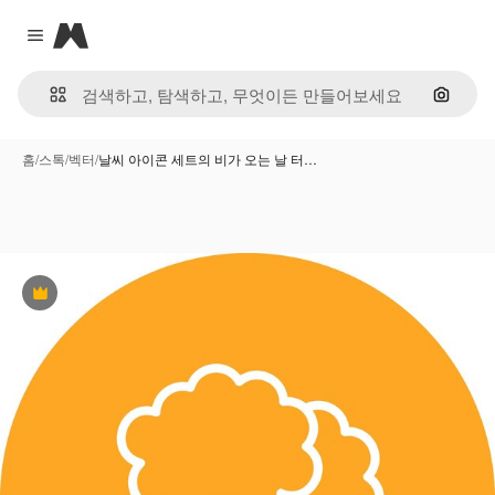
Magnific
Close menu
이미지
홈
/
스톡
/
벡터
/
날씨 아이콘 세트의 비가 오는 날 터…
프리미엄