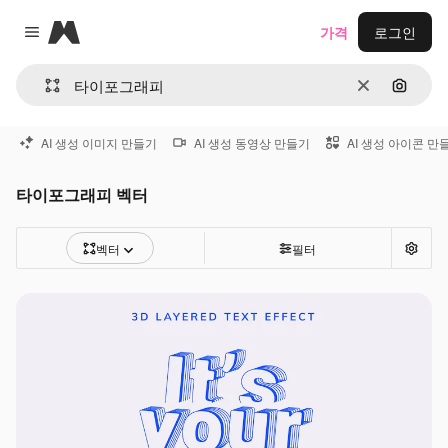
Magnific
가격
로그인
Close menu
지우기
이미지
AI 생성 이미지 만들기
AI 생성 동영상 만들기
AI 생성 아이콘 만
타이포그래피 벡터
벡터
필터