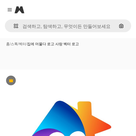
Magnific
Close menu
이미지
홈
/
스톡
/
벡터
/
집에 머물다 로고 사랑 벡터 로고
프리미엄