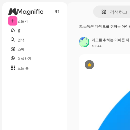
만들기
홈
/
스톡
/
벡터
/
메모를 취하는 아이
홈
검색
메모를 취하는 아이콘 터
ali344
스톡
탐색하기
프리미엄
모든 툴