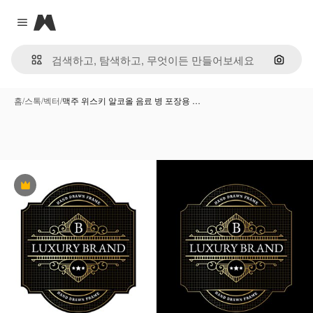
Magnific
Close menu
이미지
홈
/
스톡
/
벡터
/
맥주 위스키 알코올 음료 병 포장용 …
프리미엄