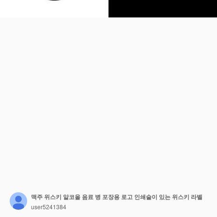
맥주 위스키 알코올 음료 병 포장용 로고 인쇄술이 있는 위스키 라벨
user5241384