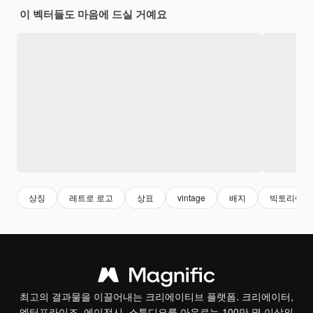
이 벡터들도 마음에 드실 거예요
상징
레트로 로고
상표
vintage
배지
빅토리아
최고의 결과물을 이끌어내는 크리에이티브 플랫폼. 크리에이터,
엔터프라이즈, 에이전시, 스튜디오를 아우르는 100만 명 이상의