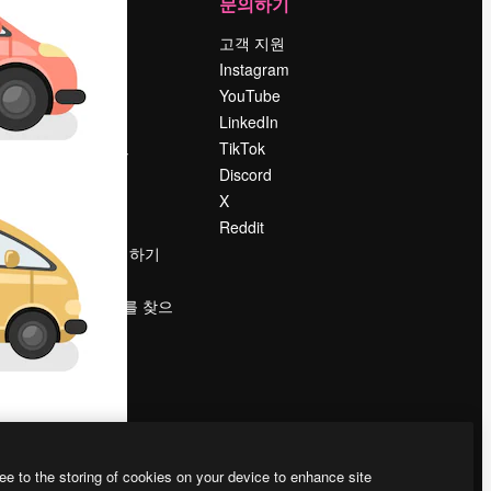
회사
문의하기
가격
고객 지원
회사 소개
Instagram
Reviews
YouTube
채용 정보
LinkedIn
책
검색 트렌드
TikTok
블로그
Discord
이벤트
X
Slidesgo
Reddit
콘텐츠 판매하기
프레스룸
magnific.ai를 찾으
시나요?
ee to the storing of cookies on your device to enhance site