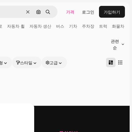
가격
로그인
가입하기
지우기
이미지로 검색
검색
로
자동차 휠
자동차 생산
버스
기차
주차장
트럭
화물차
관련
순
형
스타일
고급