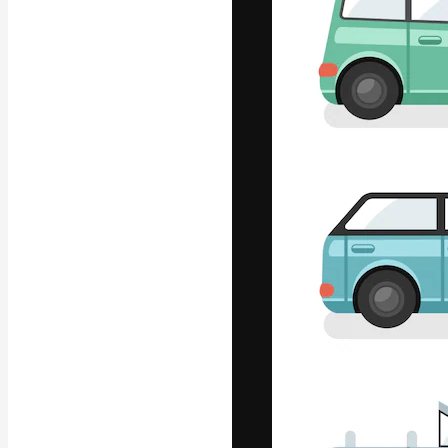
글꼴
최고의 결과물
플랫폼. 크리에
스튜디오를 아우
자.
한국어
Copyright © 2010-