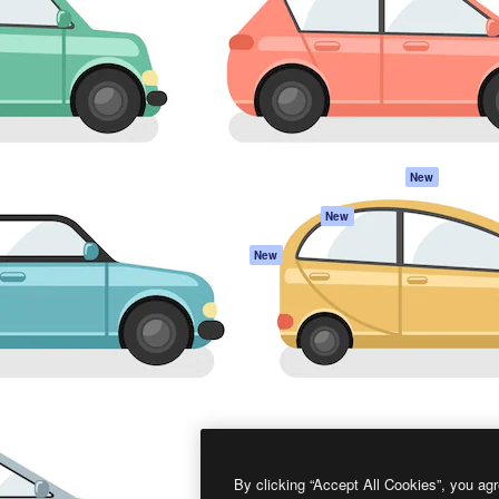
프로덕트
시작하기
을 이끌어내는 크리에이티브
Spaces
Academy
이터, 엔터프라이즈, 에이전시,
AI 어시스턴트
문서
르는 100만 명 이상의 구독
AI 이미지 생성기
지원
AI 동영상 생성기
이용 약관
AI 텍스트 음성 변환
개인정보 보호 정
스톡 콘텐츠
원본
New
Claude/ChatGPT
쿠키 정책
New
용 MCP
Trust Center
Agents
제휴 파트너
New
API
비지니스
모바일 앱
모든 Magnific 툴
2026
Freepik Company S.L.U.
모든 권리는 보호 받습니다
.
By clicking “Accept All Cookies”, you agr