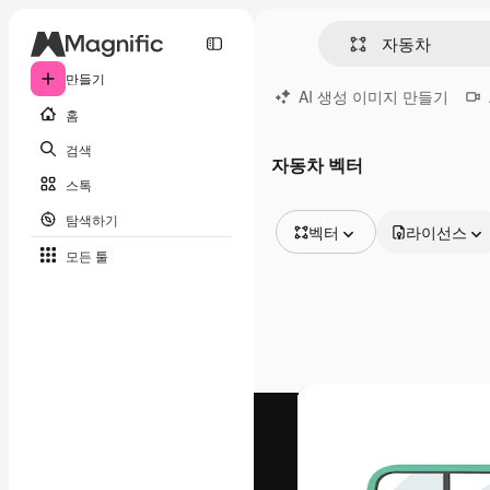
만들기
AI 생성 이미지 만들기
홈
검색
자동차 벡터
스톡
탐색하기
벡터
라이선스
모든 툴
모든 이미지
벡터
일러스트
사진
PSD
템플릿
목업
동영상
영상 클립
모션 그래픽
동영상 템플릿
아이콘
3D 모델