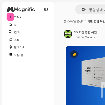
만들기
홈
/
스톡
/
동영상
/
3D 회전 명함 목
홈
검색
3D 회전 명함 목업
ThunderMotionX
스톡
탐색하기
모든 툴
프리미엄