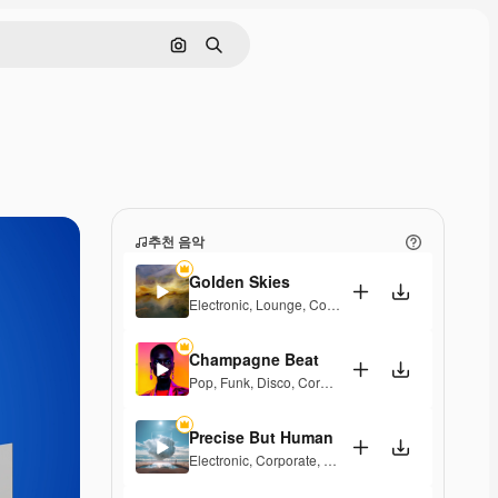
이미지로 검색
검색
추천 음악
Golden Skies
Electronic
,
Lounge
,
Corporate
,
Groovy
,
Laid Back
,
Champagne Beat
Pop
,
Funk
,
Disco
,
Corporate
,
Groovy
,
Laid Back
,
Up
Precise But Human
Electronic
,
Corporate
,
Laid Back
,
Elegant