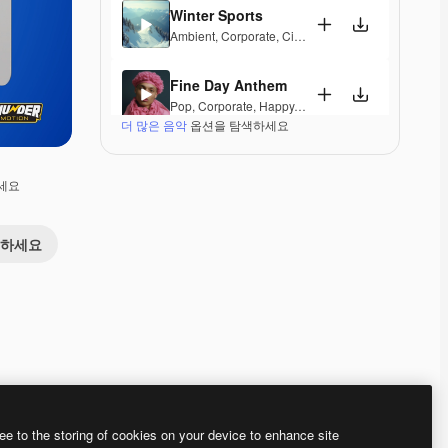
Winter Sports
Ambient
,
Corporate
,
Cinematic
,
Peaceful
,
Hopeful
,
Fine Day Anthem
Pop
,
Corporate
,
Happy
,
Groovy
,
Peaceful
,
Hopeful
,
더 많은 음악
옵션을 탐색하세요
Legendary Awards
Corporate
,
Epic
,
Elegant
세요
Flashing Vibes
용하세요
Lounge
,
Hip Hop
,
Corporate
,
Groovy
,
Laid Back
,
El
Luxury Escape
Corporate
,
Epic
,
Groovy
,
Peaceful
,
Elegant
Winter Sports (Podium Remix)
Electronic
,
Ambient
,
Corporate
,
Groovy
,
Hopeful
,
Me
Premium
Premium
Premium
Premium
ee to the storing of cookies on your device to enhance site