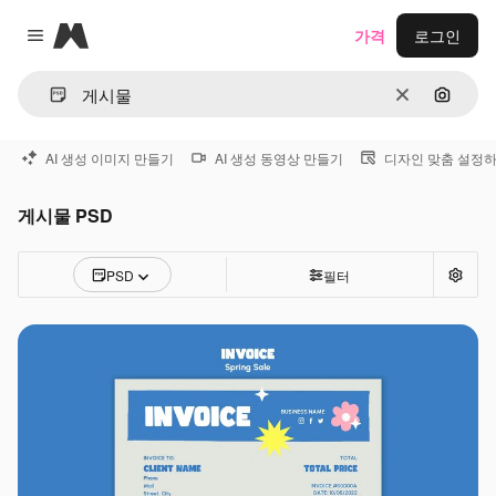
Magnific
가격
로그인
Close menu
지우기
이미지
AI 생성 이미지 만들기
AI 생성 동영상 만들기
디자인 맞춤 설정
게시물 PSD
PSD
필터