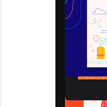
글꼴
최고의 결과물
플랫폼. 크리에
스튜디오를 아우
자.
한국어
Copyright © 2010-