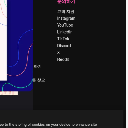
회사
문의하기
가격
고객 지원
회사 소개
Instagram
Reviews
YouTube
채용 정보
LinkedIn
책
검색 트렌드
TikTok
블로그
Discord
이벤트
X
Slidesgo
Reddit
콘텐츠 판매하기
프레스룸
magnific.ai를 찾으
시나요?
ee to the storing of cookies on your device to enhance site