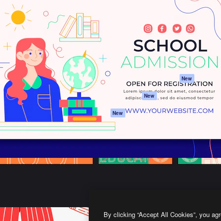
프로덕트
시작하기
을 이끌어내는 크리에이티브
Spaces
Academy
이터, 엔터프라이즈, 에이전시,
AI 어시스턴트
문서
르는 100만 명 이상의 구독
AI 이미지 생성기
지원
AI 동영상 생성기
이용 약관
AI 텍스트 음성 변환
개인정보 보호 정
스톡 콘텐츠
원본
New
Claude/ChatGPT
쿠키 정책
New
용 MCP
Trust Center
Agents
제휴 파트너
New
API
비지니스
모바일 앱
모든 Magnific 툴
2026
Freepik Company S.L.U.
모든 권리는 보호 받습니다
.
By clicking “Accept All Cookies”, you agr