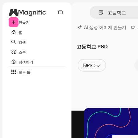
만들기
AI 생성 이미지 만들기
홈
검색
고등학교 PSD
스톡
탐색하기
PSD
모든 툴
모든 이미지
벡터
일러스트
사진
PSD
템플릿
목업
동영상
영상 클립
모션 그래픽
동영상 템플릿
아이콘
3D 모델