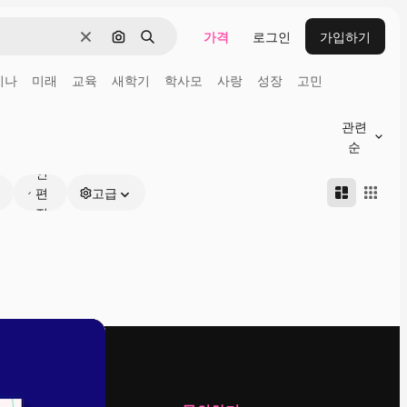
가격
로그인
가입하기
지우기
이미지로 검색
검색
미나
미래
교육
새학기
학사모
사랑
성장
고민
관련
온
순
라
인
편
고급
집
가
능