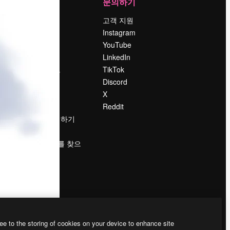
회사
문의하기
가격
고객 지원
회사 소개
Instagram
Reviews
YouTube
채용 정보
LinkedIn
책
검색 트렌드
TikTok
블로그
Discord
이벤트
X
Slidesgo
Reddit
콘텐츠 판매하기
프레스룸
magnific.ai를 찾으
시나요?
ee to the storing of cookies on your device to enhance site