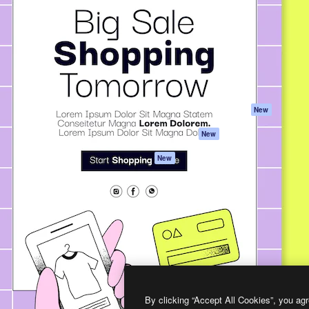
프로덕트
시작하기
을 이끌어내는 크리에이티브
Spaces
Academy
이터, 엔터프라이즈, 에이전시,
AI 어시스턴트
문서
르는 100만 명 이상의 구독
AI 이미지 생성기
지원
AI 동영상 생성기
이용 약관
AI 텍스트 음성 변환
개인정보 보호 정
스톡 콘텐츠
원본
New
Claude/ChatGPT
쿠키 정책
New
용 MCP
Trust Center
Agents
제휴 파트너
New
API
비지니스
모바일 앱
모든 Magnific 툴
2026
Freepik Company S.L.U.
모든 권리는 보호 받습니다
.
By clicking “Accept All Cookies”, you agr