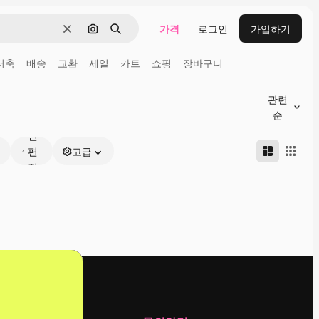
가격
로그인
가입하기
지우기
이미지로 검색
검색
저축
배송
교환
세일
카트
쇼핑
장바구니
관련
온
순
라
인
편
고급
집
가
능