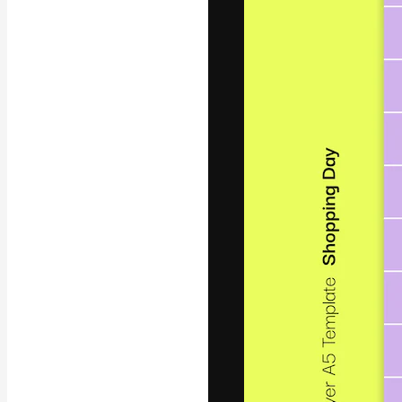
글꼴
최고의 결과물
플랫폼. 크리에
스튜디오를 아우
자.
한국어
Copyright © 2010-