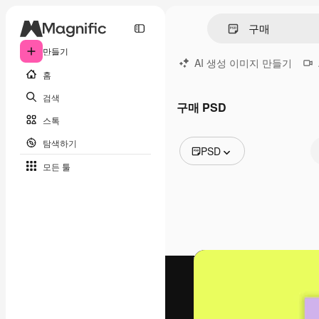
만들기
AI 생성 이미지 만들기
홈
검색
구매 PSD
스톡
탐색하기
PSD
모든 툴
모든 이미지
벡터
일러스트
사진
PSD
템플릿
목업
동영상
영상 클립
모션 그래픽
동영상 템플릿
아이콘
3D 모델