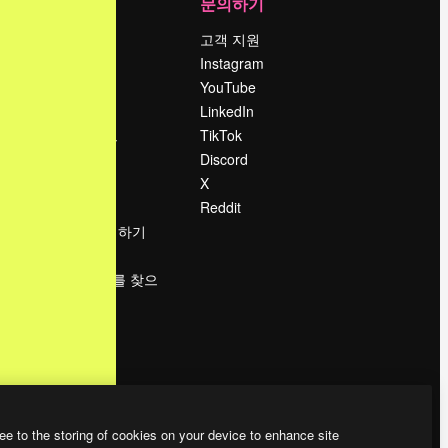
회사
문의하기
가격
고객 지원
회사 소개
Instagram
Reviews
YouTube
채용 정보
LinkedIn
책
검색 트렌드
TikTok
블로그
Discord
이벤트
X
Slidesgo
Reddit
콘텐츠 판매하기
프레스룸
magnific.ai를 찾으
시나요?
ee to the storing of cookies on your device to enhance site