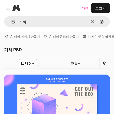
Magnific
가격
로그인
Close menu
지우기
이미지
AI 생성 이미지 만들기
AI 생성 동영상 만들기
디자인 맞춤 설정
기하 PSD
PSD
필터