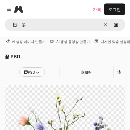
Magnific
가격
로그인
Close menu
지우기
이미지
AI 생성 이미지 만들기
AI 생성 동영상 만들기
디자인 맞춤 설정
꽃 PSD
PSD
필터