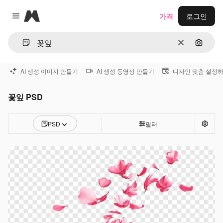
Magnific
가격
로그인
Close menu
지우기
이미지
AI 생성 이미지 만들기
AI 생성 동영상 만들기
디자인 맞춤 설정
꽃잎 PSD
PSD
필터