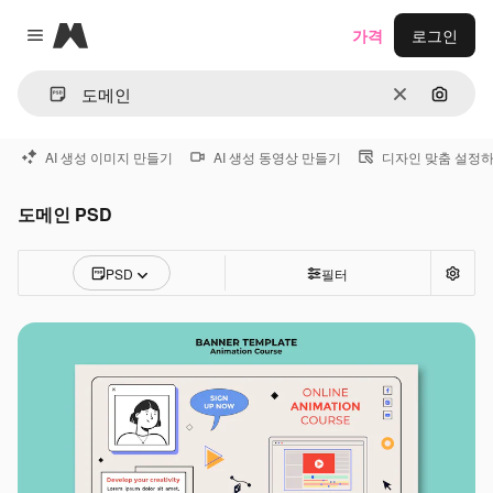
Magnific
가격
로그인
Close menu
지우기
이미지
AI 생성 이미지 만들기
AI 생성 동영상 만들기
디자인 맞춤 설정
도메인 PSD
PSD
필터