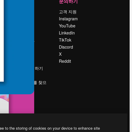
회사
문의하기
가격
고객 지원
회사 소개
Instagram
Reviews
YouTube
채용 정보
LinkedIn
책
검색 트렌드
TikTok
블로그
Discord
이벤트
X
Slidesgo
Reddit
콘텐츠 판매하기
프레스룸
magnific.ai를 찾으
시나요?
ee to the storing of cookies on your device to enhance site