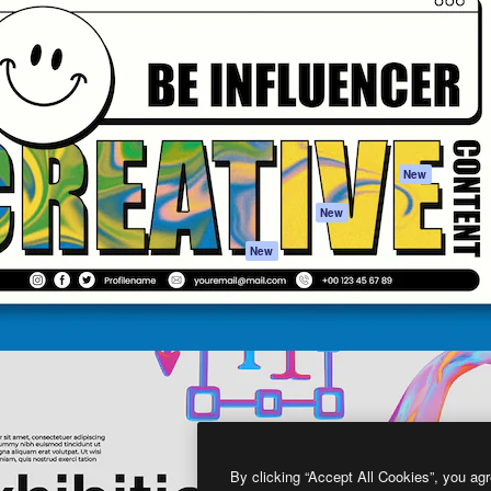
프로덕트
시작하기
을 이끌어내는 크리에이티브
Spaces
Academy
이터, 엔터프라이즈, 에이전시,
AI 어시스턴트
문서
르는 100만 명 이상의 구독
AI 이미지 생성기
지원
AI 동영상 생성기
이용 약관
AI 텍스트 음성 변환
개인정보 보호 정
스톡 콘텐츠
원본
New
Claude/ChatGPT
쿠키 정책
New
용 MCP
Trust Center
Agents
제휴 파트너
New
API
비지니스
모바일 앱
모든 Magnific 툴
2026
Freepik Company S.L.U.
모든 권리는 보호 받습니다
.
By clicking “Accept All Cookies”, you agr