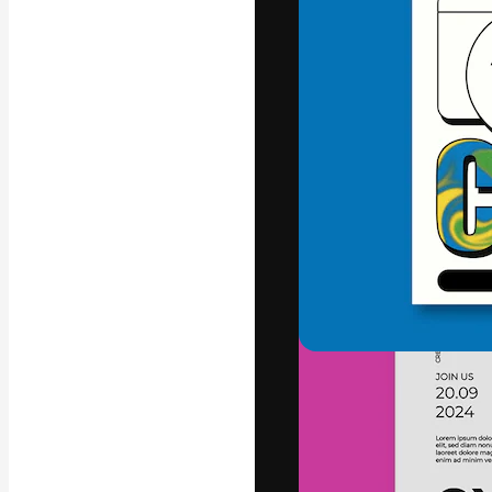
글꼴
최고의 결과물
플랫폼. 크리에
스튜디오를 아우
자.
한국어
Copyright © 2010-