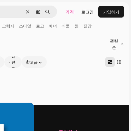
가격
로그인
가입하기
지우기
이미지로 검색
검색
그림자
스타일
로고
배너
식물
웹
질감
관련
온
순
라
인
편
고급
집
가
능