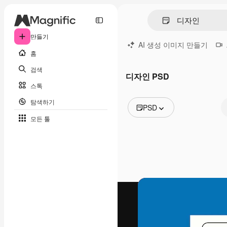
만들기
AI 생성 이미지 만들기
홈
검색
디자인 PSD
스톡
탐색하기
PSD
모든 툴
모든 이미지
벡터
일러스트
사진
PSD
템플릿
목업
동영상
영상 클립
모션 그래픽
동영상 템플릿
아이콘
3D 모델