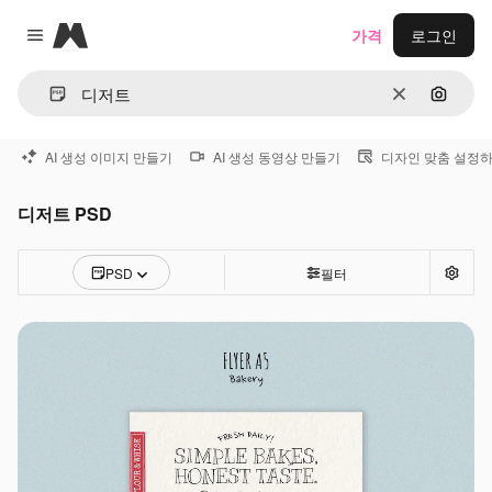
Magnific
가격
로그인
Close menu
지우기
이미지
AI 생성 이미지 만들기
AI 생성 동영상 만들기
디자인 맞춤 설정
디저트 PSD
PSD
필터