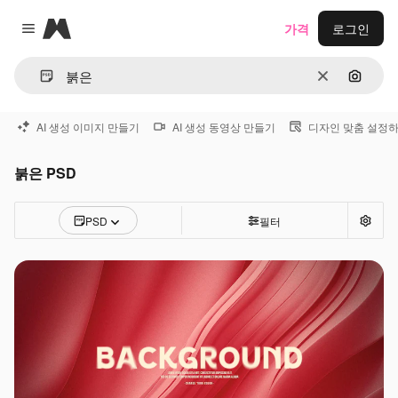
Magnific
가격
로그인
Close menu
지우기
이미지
AI 생성 이미지 만들기
AI 생성 동영상 만들기
디자인 맞춤 설정
붉은 PSD
PSD
필터