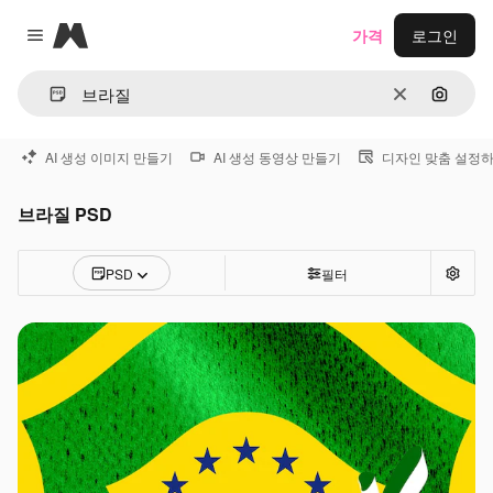
Magnific
가격
로그인
Close menu
지우기
이미지
AI 생성 이미지 만들기
AI 생성 동영상 만들기
디자인 맞춤 설정
브라질 PSD
PSD
필터