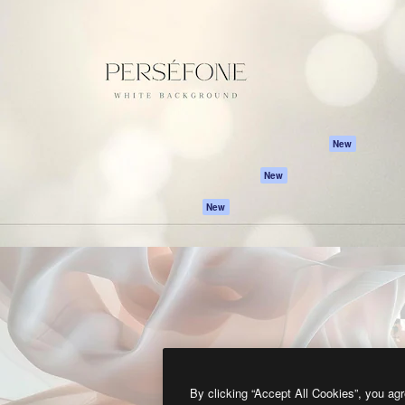
프로덕트
시작하기
을 이끌어내는 크리에이티브
Spaces
Academy
이터, 엔터프라이즈, 에이전시,
AI 어시스턴트
문서
르는 100만 명 이상의 구독
AI 이미지 생성기
지원
AI 동영상 생성기
이용 약관
AI 텍스트 음성 변환
개인정보 보호 정
스톡 콘텐츠
원본
New
Claude/ChatGPT
쿠키 정책
New
용 MCP
Trust Center
Agents
제휴 파트너
New
API
비지니스
모바일 앱
모든 Magnific 툴
2026
Freepik Company S.L.U.
모든 권리는 보호 받습니다
.
By clicking “Accept All Cookies”, you agr