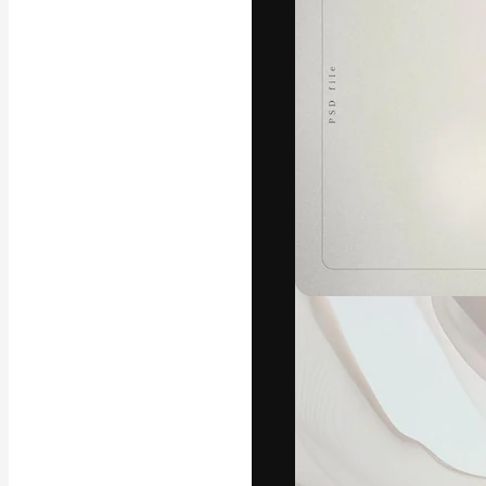
글꼴
최고의 결과물
플랫폼. 크리에
스튜디오를 아우
자.
한국어
Copyright © 2010-