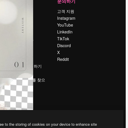
회사
문의하기
가격
고객 지원
회사 소개
Instagram
Reviews
YouTube
채용 정보
LinkedIn
책
검색 트렌드
TikTok
블로그
Discord
이벤트
X
Slidesgo
Reddit
콘텐츠 판매하기
프레스룸
magnific.ai를 찾으
시나요?
ee to the storing of cookies on your device to enhance site