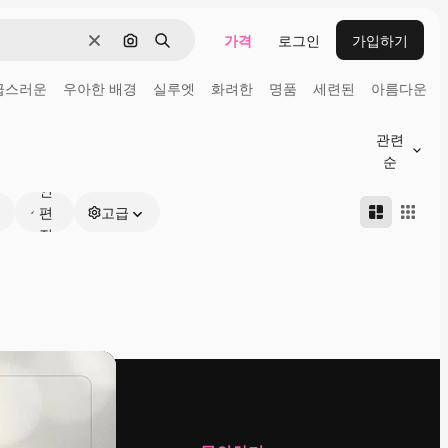
가격
로그인
가입하기
지우기
이미지로 검색
검색
급스러운
우아한 배경
실루엣
화려한
명품
세련된
아름다운
관련
온
순
라
인
편
고급
집
가
능