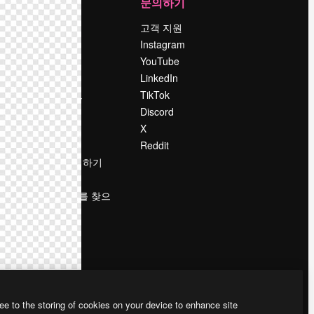
회사
문의하기
가격
고객 지원
회사 소개
Instagram
Reviews
YouTube
채용 정보
LinkedIn
책
검색 트렌드
TikTok
블로그
Discord
이벤트
X
Slidesgo
Reddit
콘텐츠 판매하기
프레스룸
magnific.ai를 찾으
시나요?
ee to the storing of cookies on your device to enhance site