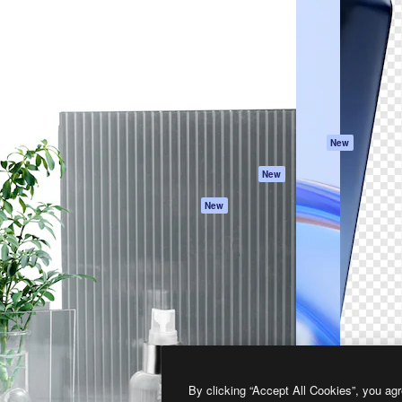
프로덕트
시작하기
을 이끌어내는 크리에이티브
Spaces
Academy
이터, 엔터프라이즈, 에이전시,
AI 어시스턴트
문서
르는 100만 명 이상의 구독
AI 이미지 생성기
지원
AI 동영상 생성기
이용 약관
AI 텍스트 음성 변환
개인정보 보호 정
스톡 콘텐츠
원본
New
Claude/ChatGPT
쿠키 정책
New
용 MCP
Trust Center
Agents
제휴 파트너
New
API
비지니스
모바일 앱
모든 Magnific 툴
2026
Freepik Company S.L.U.
모든 권리는 보호 받습니다
.
By clicking “Accept All Cookies”, you agr