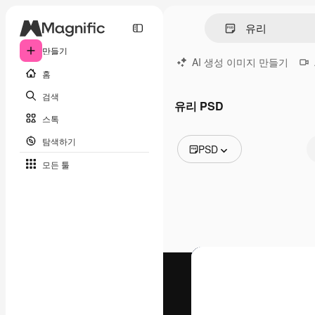
만들기
AI 생성 이미지 만들기
홈
검색
유리 PSD
스톡
탐색하기
PSD
모든 툴
모든 이미지
벡터
일러스트
사진
PSD
템플릿
목업
동영상
영상 클립
모션 그래픽
동영상 템플릿
아이콘
3D 모델