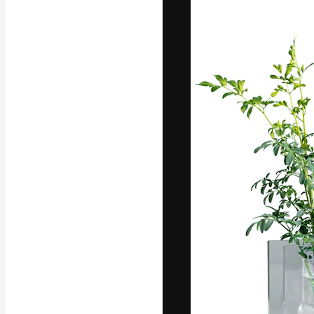
글꼴
최고의 결과물
플랫폼. 크리에
스튜디오를 아우
자.
한국어
Copyright © 2010-