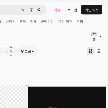
가격
로그인
가입하기
지우기
이미지로 검색
검색
물
반짝임
광택
액체
반짝이는
유리 파편
투명
관련
온
순
라
인
편
고급
집
가
능