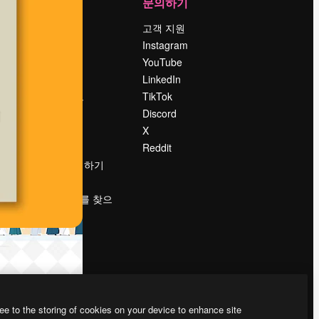
회사
문의하기
가격
고객 지원
회사 소개
Instagram
Reviews
YouTube
채용 정보
LinkedIn
책
검색 트렌드
TikTok
블로그
Discord
이벤트
X
Slidesgo
Reddit
콘텐츠 판매하기
프레스룸
magnific.ai를 찾으
시나요?
ee to the storing of cookies on your device to enhance site