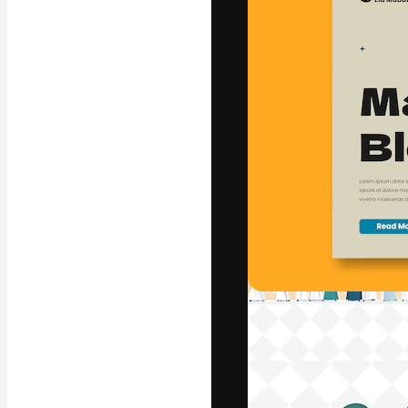
글꼴
최고의 결과물
플랫폼. 크리에
스튜디오를 아우
자.
한국어
Copyright © 2010-