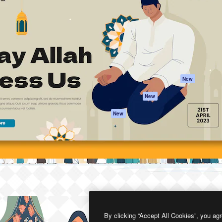
프로덕트
시작하기
을 이끌어내는 크리에이티브
Spaces
Academy
이터, 엔터프라이즈, 에이전시,
AI 어시스턴트
문서
르는 100만 명 이상의 구독
AI 이미지 생성기
지원
AI 동영상 생성기
이용 약관
AI 텍스트 음성 변환
개인정보 보호 정
스톡 콘텐츠
원본
New
Claude/ChatGPT
쿠키 정책
New
용 MCP
Trust Center
Agents
제휴 파트너
New
API
비지니스
모바일 앱
모든 Magnific 툴
2026
Freepik Company S.L.U.
모든 권리는 보호 받습니다
.
By clicking “Accept All Cookies”, you agr