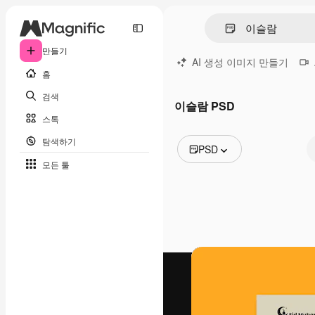
만들기
AI 생성 이미지 만들기
홈
검색
이슬람 PSD
스톡
탐색하기
PSD
모든 툴
모든 이미지
벡터
일러스트
사진
PSD
템플릿
목업
동영상
영상 클립
모션 그래픽
동영상 템플릿
아이콘
3D 모델