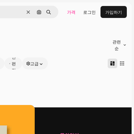
가격
로그인
가입하기
지우기
이미지로 검색
검색
관련
온
순
라
인
편
고급
집
가
능