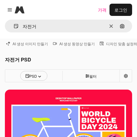
Magnific
가격
로그인
Close menu
지우기
이미지
AI 생성 이미지 만들기
AI 생성 동영상 만들기
디자인 맞춤 설정
자전거 PSD
PSD
필터