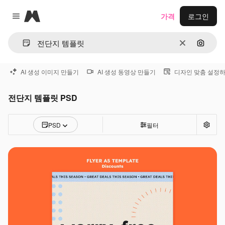
Magnific
가격
로그인
Close menu
지우기
이미지
AI 생성 이미지 만들기
AI 생성 동영상 만들기
디자인 맞춤 설정
전단지 템플릿 PSD
PSD
필터