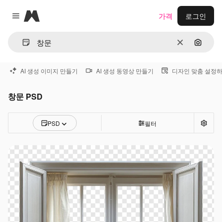
Magnific
가격
로그인
Close menu
지우기
이미지
AI 생성 이미지 만들기
AI 생성 동영상 만들기
디자인 맞춤 설정
창문 PSD
PSD
필터