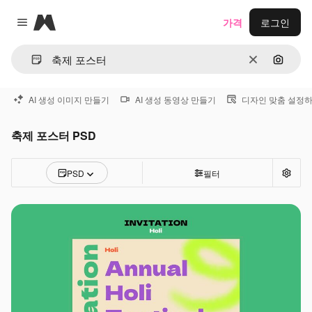
Magnific
가격
로그인
Close menu
지우기
이미지
AI 생성 이미지 만들기
AI 생성 동영상 만들기
디자인 맞춤 설정
축제 포스터 PSD
PSD
필터