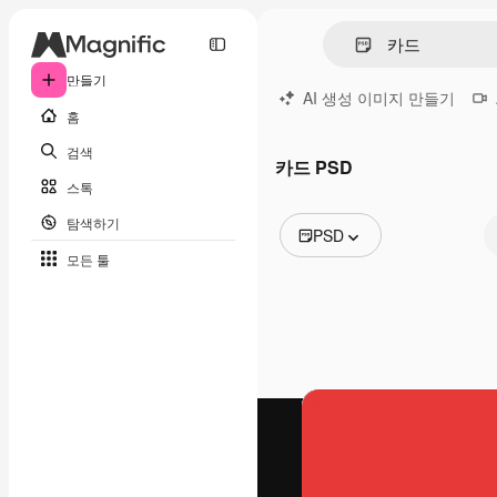
만들기
AI 생성 이미지 만들기
홈
검색
카드 PSD
스톡
탐색하기
PSD
모든 툴
모든 이미지
벡터
일러스트
사진
PSD
템플릿
목업
동영상
영상 클립
모션 그래픽
동영상 템플릿
아이콘
3D 모델