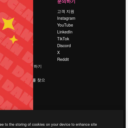
회사
문의하기
가격
고객 지원
회사 소개
Instagram
Reviews
YouTube
채용 정보
LinkedIn
책
검색 트렌드
TikTok
블로그
Discord
이벤트
X
Slidesgo
Reddit
콘텐츠 판매하기
프레스룸
magnific.ai를 찾으
시나요?
ee to the storing of cookies on your device to enhance site