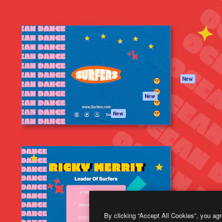
프로덕트
시작하기
을 이끌어내는 크리에이티브
Spaces
Academy
이터, 엔터프라이즈, 에이전시,
AI 어시스턴트
문서
르는 100만 명 이상의 구독
AI 이미지 생성기
지원
AI 동영상 생성기
이용 약관
AI 텍스트 음성 변환
개인정보 보호 정
스톡 콘텐츠
원본
New
Claude/ChatGPT
쿠키 정책
New
용 MCP
Trust Center
Agents
제휴 파트너
New
API
비지니스
모바일 앱
모든 Magnific 툴
2026
Freepik Company S.L.U.
모든 권리는 보호 받습니다
.
By clicking “Accept All Cookies”, you agr