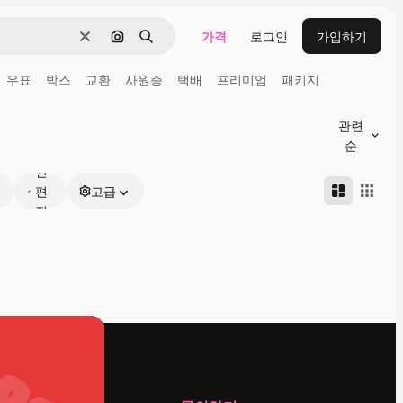
가격
로그인
가입하기
지우기
이미지로 검색
검색
우표
박스
교환
사원증
택배
프리미엄
패키지
관련
온
순
라
인
편
고급
집
가
능