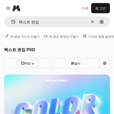
Magnific
가격
로그인
Close menu
지우기
이미지
AI 생성 이미지 만들기
AI 생성 동영상 만들기
디자인 맞춤 설정
텍스트 편집 PSD
PSD
필터