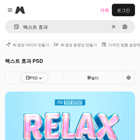
Magnific
가격
로그인
Close menu
지우기
이미지
AI 생성 이미지 만들기
AI 생성 동영상 만들기
디자인 맞춤 설정
텍스트 효과 PSD
PSD
필터