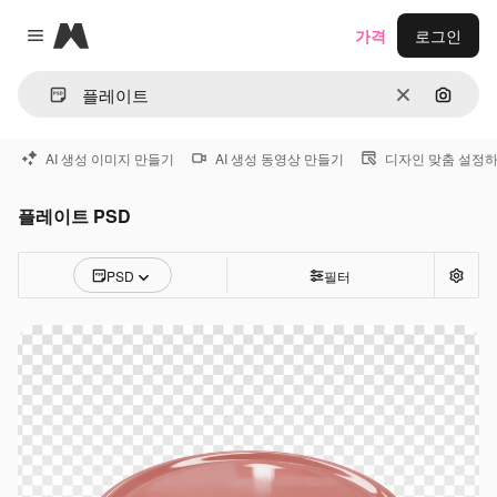
Magnific
가격
로그인
Close menu
지우기
이미지
AI 생성 이미지 만들기
AI 생성 동영상 만들기
디자인 맞춤 설정
플레이트 PSD
PSD
필터