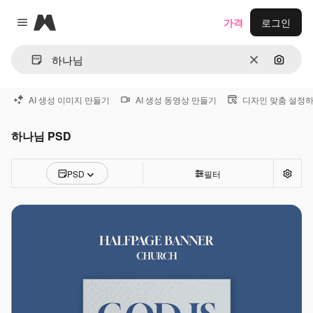
Magnific
가격
로그인
Close menu
지우기
이미지
AI 생성 이미지 만들기
AI 생성 동영상 만들기
디자인 맞춤 설정
하나님 PSD
PSD
필터