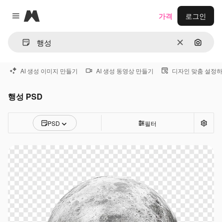
Magnific
가격
로그인
Close menu
지우기
이미지
AI 생성 이미지 만들기
AI 생성 동영상 만들기
디자인 맞춤 설정
행성 PSD
PSD
필터