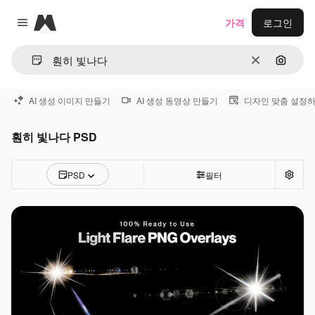
Magnific
가격
로그인
Close menu
지우기
이미지
AI 생성 이미지 만들기
AI 생성 동영상 만들기
디자인 맞춤 설정
훤히 빛나다 PSD
PSD
필터