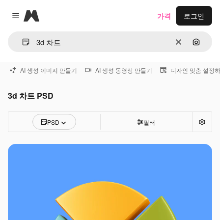
Magnific
가격
로그인
Close menu
지우기
이미지
AI 생성 이미지 만들기
AI 생성 동영상 만들기
디자인 맞춤 설정
3d 차트 PSD
PSD
필터